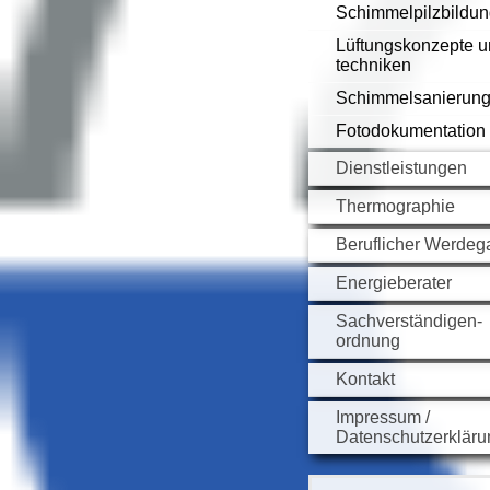
Schimmelpilzbildu
Lüftungskonzepte u
techniken
Schimmelsanierun
Fotodokumentation
Dienstleistungen
Thermographie
Beruflicher Werdeg
Energieberater
Sachverständigen-
ordnung
Kontakt
Impressum /
Datenschutzerkläru